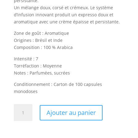
persistante.
Un mélange doux, corsé et crémeux. Le système
d’infusion innovant produit un expresso doux et
aromatique avec une crème épaisse et persistante.
Zone de goût : Aromatique
Origines : Brésil et Inde
Composition : 100 % Arabica
Intensité : 7
Torréfaction : Moyenne
Notes : Parfumées, sucrées
Conditionnement : Carton de 100 capsules
monodoses
quantité
Ajouter au panier
de
VENDING
ESPRESSO
DOLCE