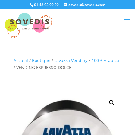
01 48 02 99 00
sovedis@sovedis.com
Accueil
/
Boutique
/
Lavazza Vending
/
100% Arabica
/ VENDING ESPRESSO DOLCE