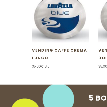
VENDING CAFFE CREMA
VE
LUNGO
DO
35,00
€
ttc
35,0
5 B