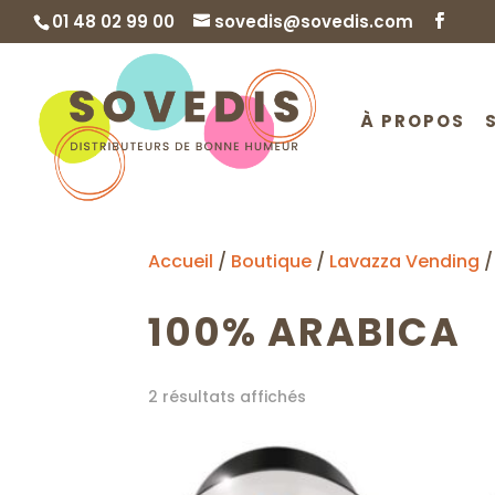
01 48 02 99 00
sovedis@sovedis.com
À PROPOS
Accueil
/
Boutique
/
Lavazza Vending
/
100% ARABICA
2 résultats affichés