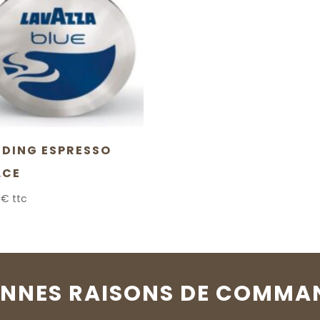
NDING ESPRESSO
LCE
0
€
ttc
ONNES RAISONS DE COMMA