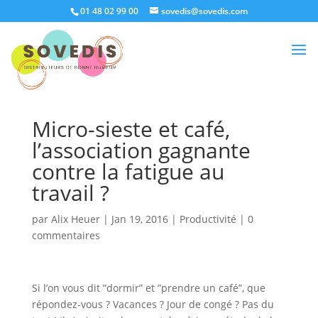
01 48 02 99 00
sovedis@sovedis.com
Micro-sieste et café,
l’association gagnante
contre la fatigue au
travail ?
par
Alix Heuer
|
Jan 19, 2016
|
Productivité
|
0
commentaires
Si l’on vous dit ”dormir” et ”prendre un café”, que
répondez-vous ? Vacances ? Jour de congé ? Pas du