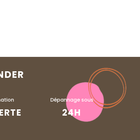
NDER
ation
Dépannage sous
ERTE
24H