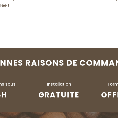
née !
ONNES RAISONS DE COMMA
ons sous
Installation
Form
4H
GRATUITE
OFF