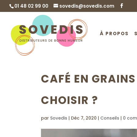
01 48 02 99 00
sovedis@sovedis.com
À PROPOS
CAFÉ EN GRAINS
CHOISIR ?
par
Sovedis
|
Déc 7, 2020
|
Conseils
|
0 com