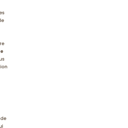
les
le
re
ue
us
tion
s
 de
ui