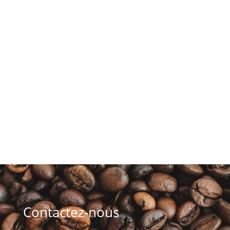
Installation
gratuite
Formation
offerte
Dépannage sous
24h
Contactez-nous