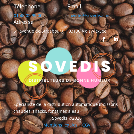
Téléphone
Email
01 48 02 99 00
sovedis@sovedis.com
Adresse
61 avenue de Strasbourg | 93130 Noisy-le-Sec
Spécialiste de la distribution automatique (boissons
chaudes, snacks, fontaines à eau)
Sovedis ©2026
Mentions légales
|
CGV