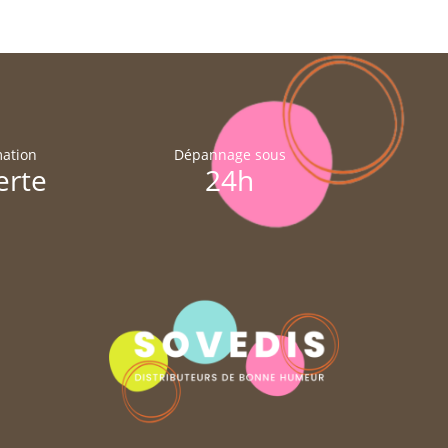
ation
Dépannage sous
erte
24h