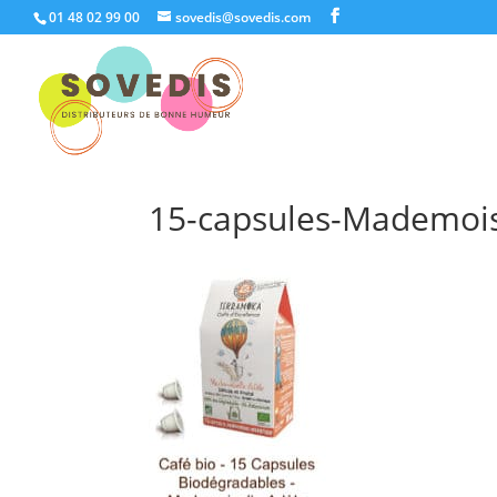
01 48 02 99 00
sovedis@sovedis.com
15-capsules-Mademoise