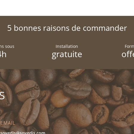
5 bonnes raisons de commander
ons sous
Installation
Form
4h
gratuite
off
S
EMAIL
sovedis@sovedis.com