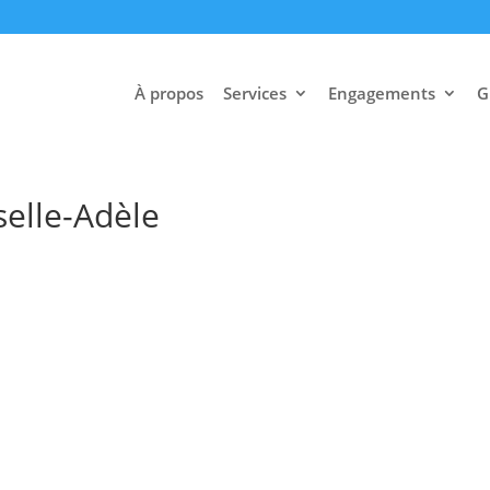
À propos
Services
Engagements
G
lle-Adèle