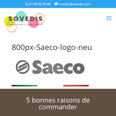
01 48 02 99 00
sovedis@sovedis.com
800px-Saeco-logo-neu
5 bonnes raisons de
commander