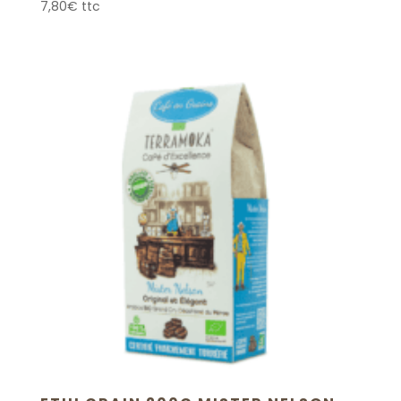
7,80
€
ttc