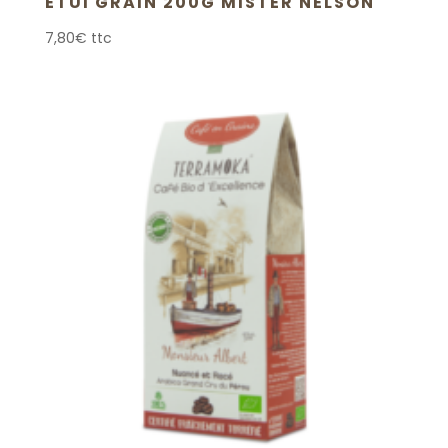
ETUI GRAIN 200G MISTER NELSON
7,80
€
ttc