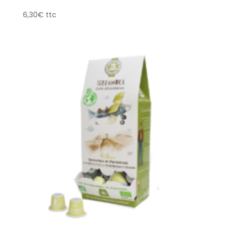
6,30
€
ttc