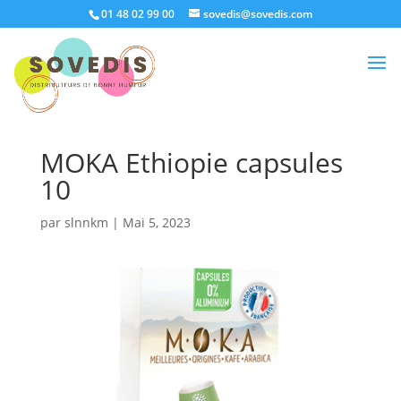
01 48 02 99 00
sovedis@sovedis.com
MOKA Ethiopie capsules
10
par
slnnkm
|
Mai 5, 2023