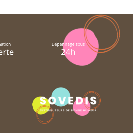
ation
Dépannage sous
erte
24h