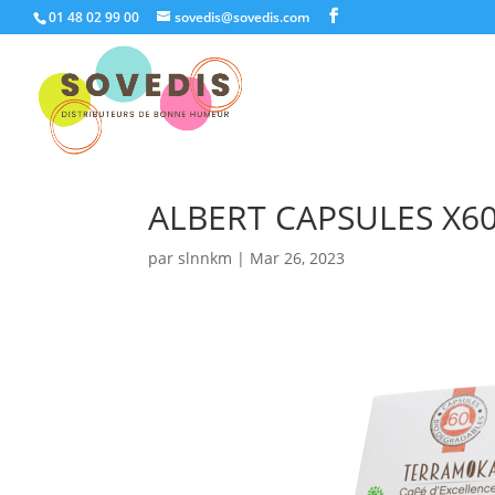
01 48 02 99 00
sovedis@sovedis.com
ALBERT CAPSULES X6
par
slnnkm
|
Mar 26, 2023