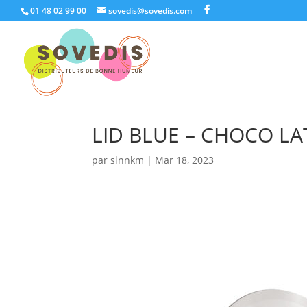
01 48 02 99 00
sovedis@sovedis.com
LID BLUE – CHOCO LA
par
slnnkm
|
Mar 18, 2023