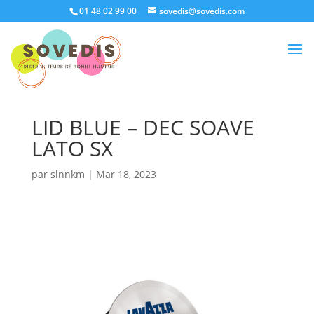
01 48 02 99 00
sovedis@sovedis.com
LID BLUE – DEC SOAVE
LATO SX
par
slnnkm
|
Mar 18, 2023