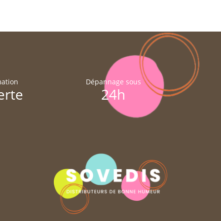
ation
Dépannage sous
erte
24h